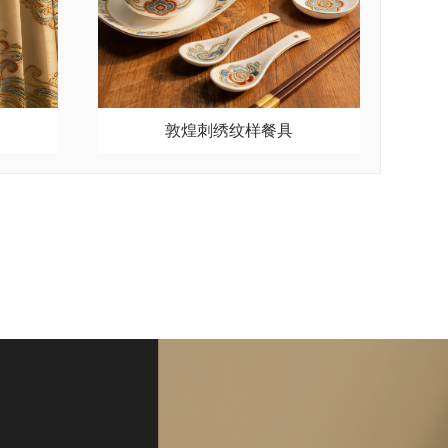
敦煌刺绣纹样餐具