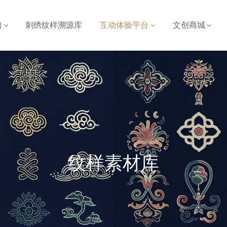
们
刺绣纹样溯源库
互动体验平台
文创商城
纹样素材库